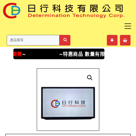
Skip
to
content
點我瀏覽
~
~特惠商品 數量有限
點我瀏覽
~